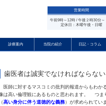
営業時間
午前9時～12時 / 午後２時30分
定休日：木曜午後・日曜
診療案内
当院の紹介
日記・コラム
歯医者は誠実でなければならない
医師に対するマスコミの批判的報道からもわかる
像は高い倫理観にあるものと思われます。 つまり私たちに
（
高い身分に伴う道徳的な義務
）が求められてい