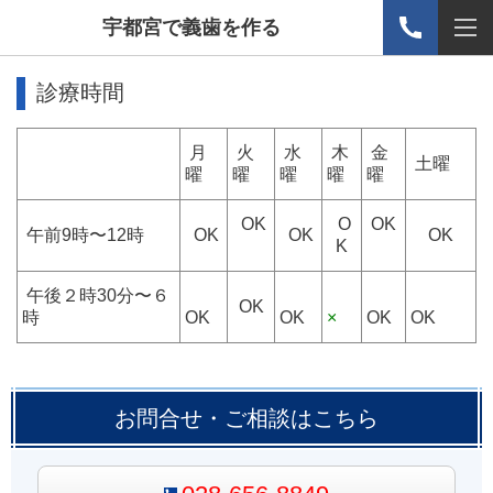
宇都宮で義歯を作る
診療時間
月
火
水
木
金
土曜
曜
曜
曜
曜
曜
OK
O
OK
午前9時〜12時
OK
OK
OK
K
午後２時30分〜６
OK
時
OK
OK
×
OK
OK
お問合せ・ご相談はこちら