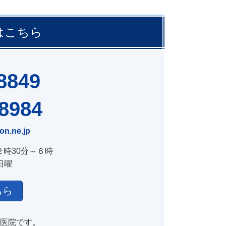
はこちら
8849
-8984
n.ne.jp
２時30分～６時
日曜
ちら
医院です。